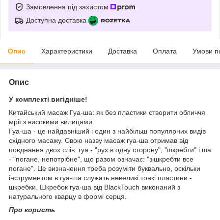
Замовлення під захистом
Доступна доставка
Опис
Характеристики
Доставка
Оплата
Умови п
Опис
У комплекті вигідніше!
Китайський масаж Гуа-ша: як без пластики створити обличчя
мрії з високими вилицями.
Гуа-ша - це найдавніший і один з найбільш популярних видів
східного масажу. Свою назву масаж гуа-ша отримав від
поєднання двох слів: гуа - "рух в одну сторону", "шкребти" і ша
- "погане, непотрібне", що разом означає: "зішкребти все
погане". Це визначення треба розуміти буквально, оскільки
інструментом в гуа-ша служать невеликі тонкі пластини -
шкребки. Шкребок гуа-ша від BlackTouch виконаний з
натурального кварцу в формі серця.
Про користь