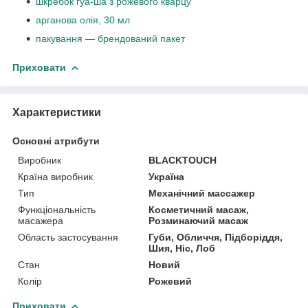
шкребок гуа-ша з рожевого кварцу
арганова олія, 30 мл
пакування — брендований пакет
Приховати
Характеристики
Основні атрибути
Виробник
BLACKTOUCH
Країна виробник
Україна
Тип
Механічний массажер
Функціональність
Косметичний масаж,
масажера
Розминаючий масаж
Область застосування
Губи, Обличчя, Підборіддя,
Шия, Ніс, Лоб
Стан
Новий
Колір
Рожевий
Приховати