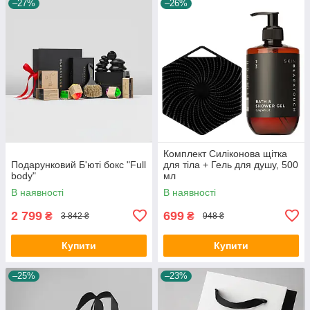
–27%
–26%
Комплект Силіконова щітка
Подарунковий Б'юті бокс "Full
для тіла + Гель для душу, 500
body"
мл
В наявності
В наявності
2 799
699
₴
₴
3 842 ₴
948 ₴
Купити
Купити
–25%
–23%