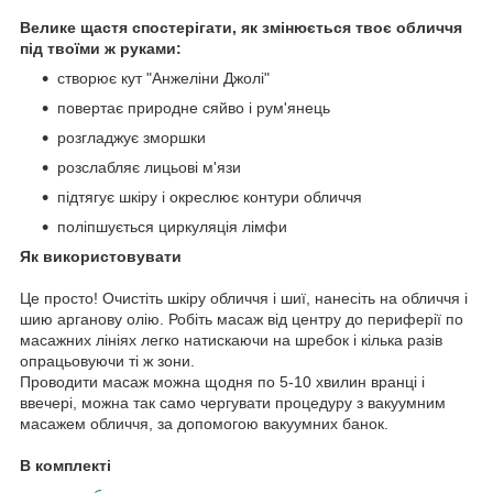
Велике щастя спостерігати, як змінюється твоє обличчя
під твоїми ж руками:
створює кут "Анжеліни Джолі"
повертає природне сяйво і рум'янець
розгладжує зморшки
розслабляє лицьові м'язи
підтягує шкіру і окреслює контури обличчя
поліпшується циркуляція лімфи
Як використовувати
Це просто! Очистіть шкіру обличчя і шиї, нанесіть на обличчя і
шию арганову олію. Робіть масаж від центру до периферії по
масажних лініях легко натискаючи на шребок і кілька разів
опрацьовуючи ті ж зони.
Проводити масаж можна щодня по 5-10 хвилин вранці і
ввечері, можна так само чергувати процедуру з вакуумним
масажем обличчя, за допомогою вакуумних банок.
В комплекті