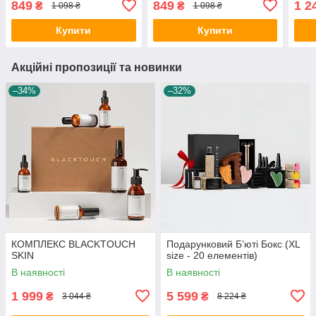
849
849
1 2
₴
₴
1 098 ₴
1 098 ₴
обли
спра
Купити
Купити
Акційні пропозиції та новинки
–34%
–32%
КОМПЛЕКС BLACKTOUCH
Подарунковий Бʼюті Бокс (XL
SKIN
size - 20 елементів)
В наявності
В наявності
1 999
5 599
₴
₴
3 044 ₴
8 224 ₴