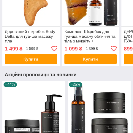
Дерев'яний шкребок Body
Комплект Шкребок для
ДЕР
Delta для гуа-ша масажу
гуа-ша масажу обличчя та
ДЛЯ
тіла
тіла з мукаїту +
ГУА
Антицелюлітна олія +
1 499
1 099
899
₴
₴
1 599 ₴
1 399 ₴
Арганова олія
Купити
Купити
Акційні пропозиції та новинки
–44%
–25%