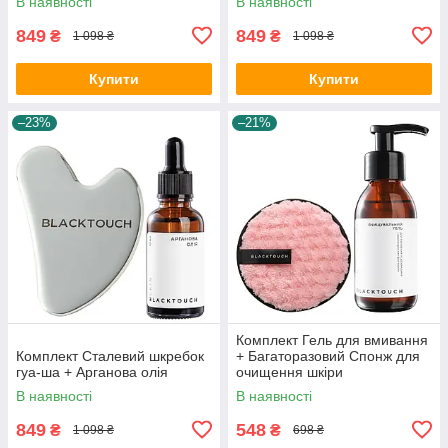
В наявності
В наявності
849
849
₴
₴
1 098 ₴
1 098 ₴
Купити
Купити
–23%
–21%
Комплект Гель для вмивання
Комплект Сталевий шкребок
+ Багаторазовий Спонж для
гуа-ша + Арганова олія
очищення шкіри
В наявності
В наявності
849
548
₴
₴
1 098 ₴
698 ₴