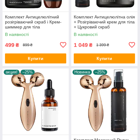
Комплект Антицелюлітний
Комплект Антицелюлітна олія
розігріваючий скраб і Крем-
+ Розігріваючий крем для тіла
шиммер для тіла
+ Цукровий скраб
В наявності
В наявності
499
1 049
₴
₴
899 ₴
1 399 ₴
Купити
Купити
акция!
–25%
Новинка
–25%
Комплект Масажний Ролик