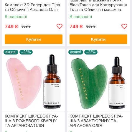
Комплект 3D Ролер для Тіла
BlackTouch для Контурування
та Обличчя і Арганова Олія
Тіла та Обличчя і масажна
олія — 3D Масажер Ліфтинг
В наявності
В наявності
749
749
₴
₴
998 ₴
998 ₴
Купити
Купити
акция!
–23%
акция!
–23%
КОМПЛЕКТ ШКРЕБОК ГУА-
КОМПЛЕКТ ШКРЕБОК ГУА-
ША З РОЖЕВОГО КВАРЦУ
ША З АВАНТЮРИНУ ТА
ТА АРГАНОВА ОЛІЯ
АРГАНОВА ОЛІЯ