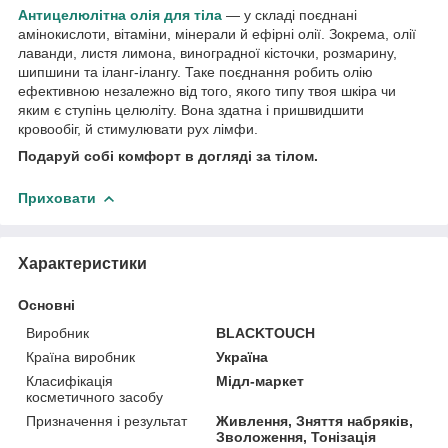
Антицелюлітна олія для тіла
— у складі поєднані
амінокислоти, вітаміни, мінерали й ефірні олії. Зокрема, олії
лаванди, листя лимона, виноградної кісточки, розмарину,
шипшини та іланг-ілангу. Таке поєднання робить олію
ефективною незалежно від того, якого типу твоя шкіра чи
яким є ступінь целюліту. Вона здатна і пришвидшити
кровообіг, й стимулювати рух лімфи.
Подаруй собі комфорт в догляді за тілом.
Приховати
Характеристики
Основні
Виробник
BLACKTOUCH
Країна виробник
Україна
Класифікація
Мідл-маркет
косметичного засобу
Призначення і результат
Живлення, Зняття набряків,
Зволоження, Тонізація