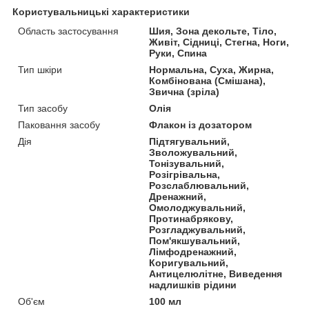
Користувальницькі характеристики
Область застосування
Шия, Зона декольте, Тіло,
Живіт, Сідниці, Стегна, Ноги,
Руки, Спина
Тип шкіри
Нормальна, Суха, Жирна,
Комбінована (Смішана),
Звична (зріла)
Тип засобу
Олія
Паковання засобу
Флакон із дозатором
Дія
Підтягувальний,
Зволожувальний,
Тонізувальний,
Розігрівальна,
Розслаблювальний,
Дренажний,
Омолоджувальний,
Протинабрякову,
Розгладжувальний,
Пом'якшувальний,
Лімфодренажний,
Коригувальний,
Антицелюлітне, Виведення
надлишків рідини
Об'єм
100 мл