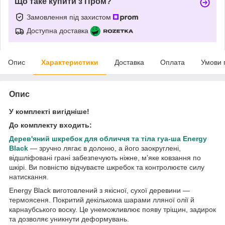
Що таке купити з Пром?
Замовлення під захистом
Доступна доставка
Опис
Характеристики
Доставка
Оплата
Умови 
Опис
У комплекті вигідніше!
До комплекту входить:
Дерев'яний шкребок для обличчя та тіла гуа-ша Energy
Black
— зручно лягає в долоню, а його заокруглені,
відшліфовані грані забезпечують ніжне, м’яке ковзання по
шкірі. Ви повністю відчуваєте шкребок та контролюєте силу
натискання.
Energy Black виготовлений з якісної, сухої деревини —
термоясеня. Покритий декількома шарами лляної олії й
карнаубського воску. Це унеможливлює появу тріщин, задирок
та дозволяє уникнути деформувань.