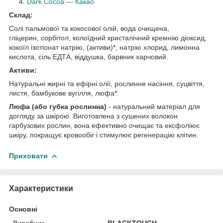
Dark Cocoa — Какао
Склад:
Солі пальмової та кокосової олій, вода очищена,
гліцерин, сорбітол, колоїдний кристалічний кремнію діоксид,
кокоїл ізотіонат натрію, (активи)*, натрію хлорид, лимонна
кислота, сіль ЕДТА, віддушка, барвник харчовий.
Активи:
Натуральні жирні та ефірні олії, рослинне насіння, суцвіття,
листя, бамбукове вугілля, люфа*.
Люфа (або губка рослинна)
- натуральний матеріал для
догляду за шкірою. Виготовлена з сушених волокон
гарбузових рослин, вона ефективно очищає та ексфоліює
шкіру, покращує кровообіг і стимулює регенерацію клітин.
Приховати
Характеристики
Основні
Виробник
BLACKTOUCH