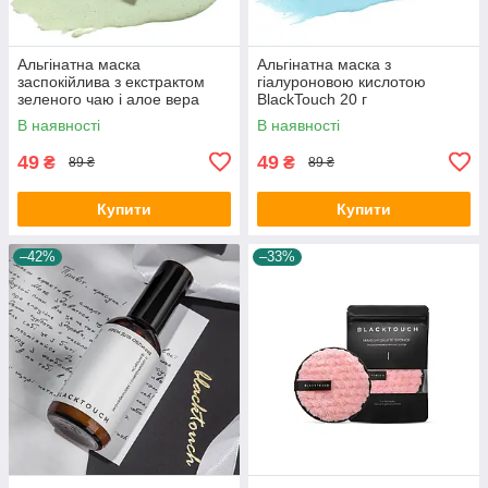
Альгінатна маска
Альгінатна маска з
заспокійлива з екстрактом
гіалуроновою кислотою
зеленого чаю і алое вера
BlackTouch 20 г
BLACKTOUCH 20 г
В наявності
В наявності
49
49
₴
₴
89 ₴
89 ₴
Купити
Купити
–42%
–33%