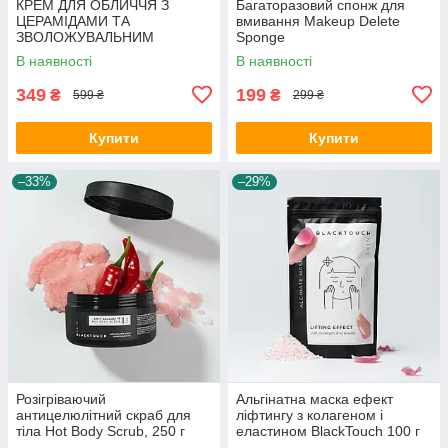
КРЕМ ДЛЯ ОБЛИЧЧЯ З
Багаторазовий спонж для
ЦЕРАМІДАМИ ТА
вмивання Makeup Delete
ЗВОЛОЖУВАЛЬНИМ
Sponge
ФАКТОРОМ
В наявності
В наявності
349
199
₴
₴
599 ₴
299 ₴
Купити
Купити
–33%
–29%
Розігріваючий
Альгінатна маска ефект
антицелюлітний скраб для
ліфтингу з колагеном і
тіла Hot Body Scrub, 250 г
еластином BlackTouch 100 г