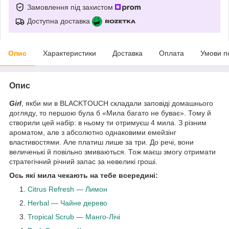
Замовлення під захистом
Доступна доставка
Опис
Характеристики
Доставка
Оплата
Умови п
Опис
Girl
, якби ми в BLACKTOUCH складали заповіді домашнього
догляду, то першою була б «Мила багато не буває». Тому й
створили цей набір: в ньому ти отримуєш 4 мила. З різним
ароматом, але з абсолютно однаковими емейзінг
властивостями. Але платиш лише за три. До речі, вони
величенькі й повільно змиваються. Тож маєш змогу отримати
стратегічний річний запас за невеликі гроші.
Ось які мила чекають на тебе всередині:
Citrus Refresh — Лимон
Herbal — Чайне дерево
Tropical Scrub — Манго-Лічі