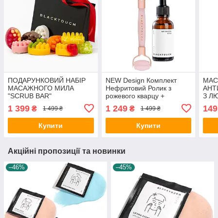
ПОДАРУНКОВИЙ НАБІР
NEW Design Комплект
МА
МАСАЖНОГО МИЛА
Нефритовий Ролик з
АНТ
"SCRUB BAR"
рожевого кварцу +
З Л
Арганова олія для
SCR
1 399
1 249
149
₴
₴
1 499 ₴
1 499 ₴
обличчя, кварцевий
справжній камінь
Купити
Купити
Акційні пропозиції та новинки
–46%
–45%