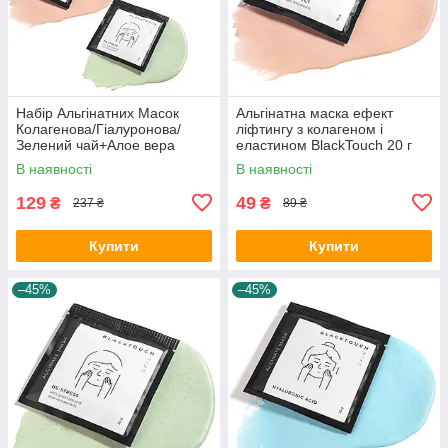
Набір Альгінатних Масок
Альгінатна маска ефект
Колагенова/Гіалуронова/
ліфтингу з колагеном і
Зелений чай+Алое вера
еластином BlackTouch 20 г
В наявності
В наявності
129
49
₴
₴
237 ₴
89 ₴
Купити
Купити
–45%
–45%