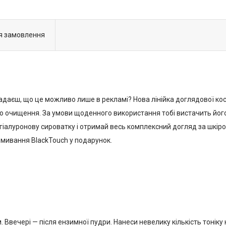
я замовлення
 Гадаєш, що це можливо лише в рекламі? Нова лінійка доглядової к
 очищення. За умови щоденного використання тобі вистачить його
гіалуронову сироватку і отримай весь комплексний догляд за шкірою
вмивання BlackTouch у подарунок.
 Ввечері — після ензимної пудри. Нанеси невелику кількість тонік