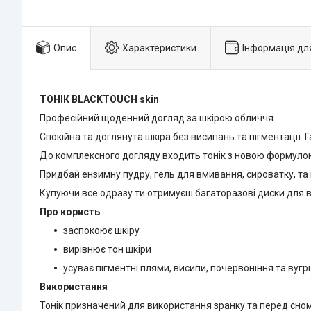
Опис
Характеристики
Інформація дл
ТОНІК BLACKTOUCH skin
Професійний щоденний догляд за шкірою обличчя.
Спокійна та доглянута шкіра без висипань та пігментації.
До комплексного догляду входить тонік з новою формулою
Придбай ензимну пудру, гель для вмивання, сироватку, та 
Купуючи все одразу ти отримуєш багаторазові диски для 
Про користь
заспокоює шкіру
вирівнює тон шкіри
усуває пігментні плями, висипи, почервоніння та вугрі
Використання
Тонік призначений для використання зранку та перед сном.