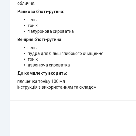
обличчя.
Ранкова б’юті-рутина:
гель
тонік
гіалуронова сироватка
Вечірня б’юті-рутина:
гель
пудра для більш глибокого очищення
тонік
дзвонюча сироватка
До комплекту входить:
пляшечка тоніку 100 мл
інструкція з використанням та складом