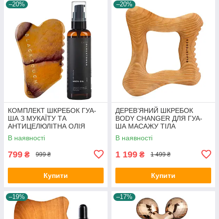
–20%
–20%
КОМПЛЕКТ ШКРЕБОК ГУА-
ДЕРЕВ’ЯНИЙ ШКРЕБОК
ША З МУКАЇТУ ТА
BODY CHANGER ДЛЯ ГУА-
АНТИЦЕЛЮЛІТНА ОЛІЯ
ША МАСАЖУ ТІЛА
В наявності
В наявності
799
1 199
₴
₴
999 ₴
1 499 ₴
Купити
Купити
–19%
–17%