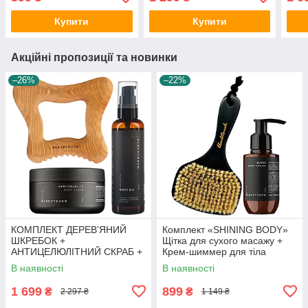
Купити
Купити
Акційні пропозиції та новинки
–26%
–22%
КОМПЛЕКТ ДЕРЕВʼЯНИЙ
Комплект «SHINING BODY»
ШКРЕБОК +
Щітка для сухого масажу +
АНТИЦЕЛЮЛІТНИЙ СКРАБ +
Крем-шиммер для тіла
ОЛІЯ ДЛЯ МАСАЖУ ТІЛА
В наявності
В наявності
1 699
899
₴
₴
2 297 ₴
1 149 ₴