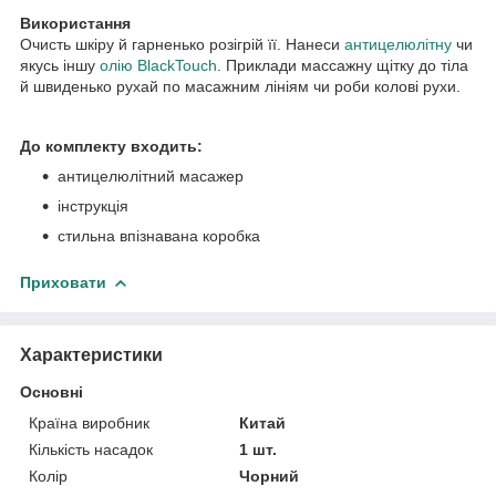
Використання
Очисть шкіру й гарненько розігрій її. Нанеси
антицелюлітну
чи
якусь іншу
олію BlackTouch
. Приклади массажну щітку до тіла
й швиденько рухай по масажним лініям чи роби колові рухи.
До комплекту входить:
антицелюлітний масажер
інструкція
стильна впізнавана коробка
Приховати
Характеристики
Основні
Країна виробник
Китай
Кількість насадок
1 шт.
Колір
Чорний