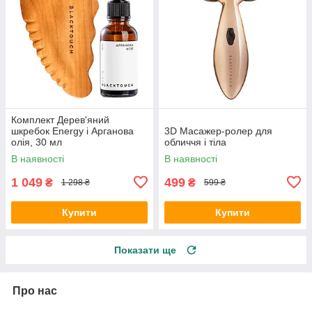
Комплект Дерев'яний
шкребок Energy i Арганова
3D Масажер-ролер для
олія, 30 мл
обличчя і тіла
В наявності
В наявності
1 049
499
₴
₴
1 298 ₴
599 ₴
Купити
Купити
Показати ще
Про нас