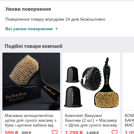
Умови повернення
Повернення товару впродовж 14 днів безкоштовно
Всі умови повернення
Подібні товари компанії
Масажна антицелюлітна
Комплект Вакуумні
КОМ
щітка для сухого масажу з
баночки (2 шт.) + Масажер
БАНК
бука і щетини кабана від
+ Щітка для сухого масажу
МАС
BlackTouch Dry Brush
АНТ
599
1 299
1 0
₴
₴
699 ₴
1 498 ₴