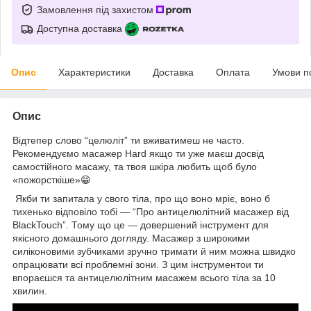
Замовлення під захистом
Доступна доставка
Опис
Характеристики
Доставка
Оплата
Умови п
Опис
Відтепер слово “целюліт” ти вживатимеш не часто.
Рекомендуємо масажер Hard якщо ти уже маєш досвід
самостійного масажу, та твоя шкіра любить щоб було
«пожорсткіше»😁
Якби ти запитала у свого тіла, про що воно мріє, воно б
тихенько відповіло тобі — “Про антицелюлітний масажер від
BlackTouch”. Тому що це — довершений інструмент для
якісного домашнього догляду. Масажер з широкими
силіконовими зубчиками зручно тримати й ним можна швидко
опрацювати всі проблемні зони. З цим інструментои ти
впораєшся та антицелюлітним масажем всього тіла за 10
хвилин.